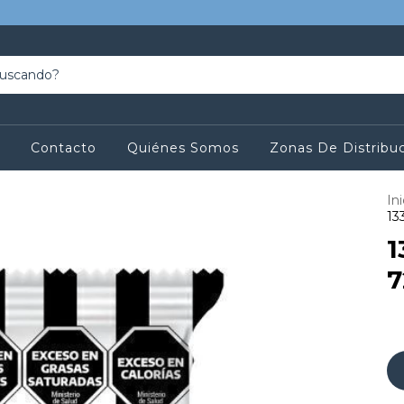
Contacto
Quiénes Somos
Zonas De Distribu
Ini
13
1
7