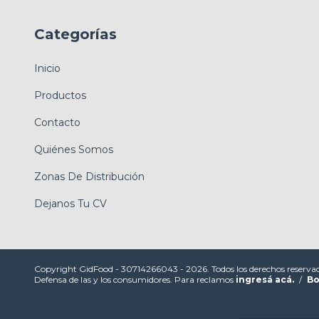
Categorías
Inicio
Productos
Contacto
Quiénes Somos
Zonas De Distribución
Dejanos Tu CV
Copyright GidFood - 30714266043 - 2026. Todos los derechos reserva
Defensa de las y los consumidores. Para reclamos
ingresá acá.
/
Bo