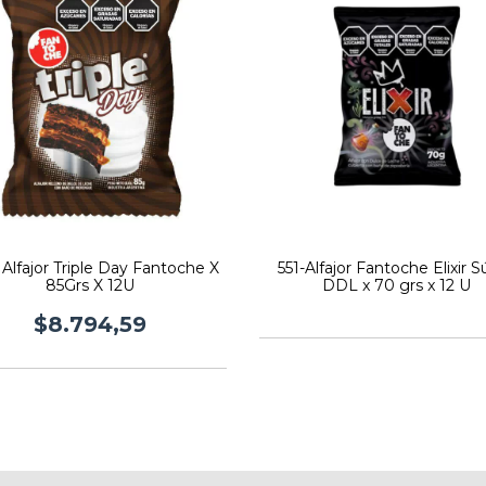
 Alfajor Triple Day Fantoche X
551-Alfajor Fantoche Elixir 
85Grs X 12U
DDL x 70 grs x 12 U
$8.794,59