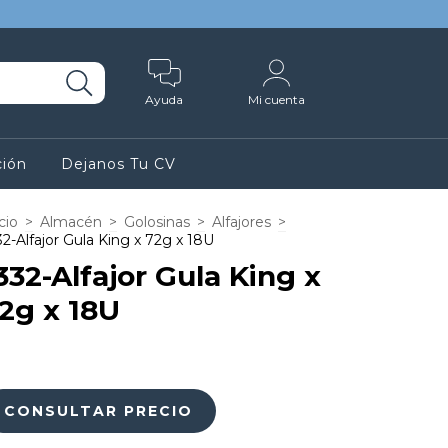
Ayuda
Mi cuenta
ción
Dejanos Tu CV
cio
>
Almacén
>
Golosinas
>
Alfajores
>
32-Alfajor Gula King x 72g x 18U
332-Alfajor Gula King x
2g x 18U