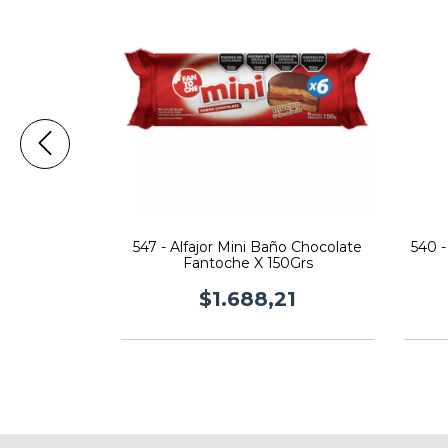
Day Fantoche
547 - Alfajor Mini Baño Chocolate
540 -
 U
Fantoche X 150Grs
08
$1.688,21