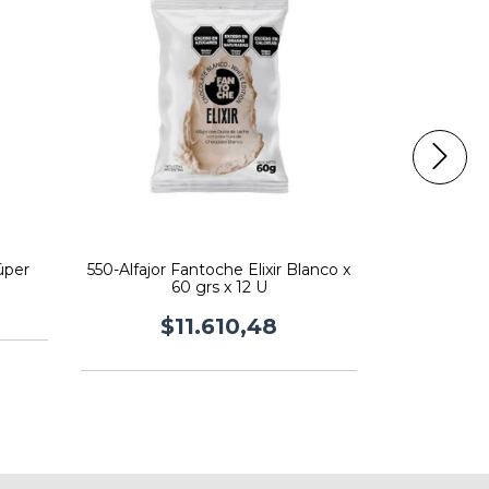
Súper
550-Alfajor Fantoche Elixir Blanco x
548 - Alfaj
60 grs x 12 U
Fan
$11.610,48
$