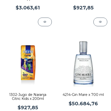
$3.063,61
$927,85
1302-Jugo de Naranja
4214-Gin Mare x 700 ml
Citric Kids x 200ml
$50.684,76
$927,85