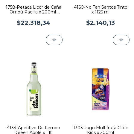
1758-Petaca Licor de Caña
4160-No Tan Santos Tinto
Ombú Padilla x 200ml-
x 1125 ml
Pack x 12
$22.318,34
$2.140,13
4134-Aperitivo Dr. Lemon
1303-Jugo Multifruta Citric
Green Apple x 1 lt
Kids x 200ml