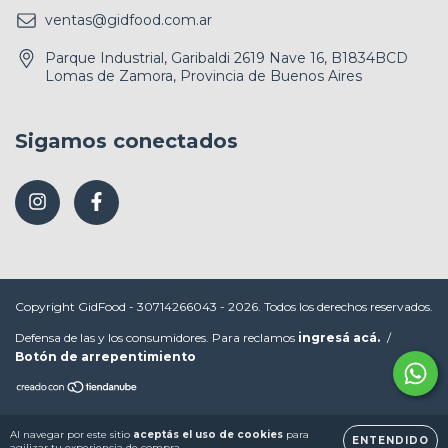
ventas@gidfood.com.ar
Parque Industrial, Garibaldi 2619 Nave 16, B1834BCD
Lomas de Zamora, Provincia de Buenos Aires
Sigamos conectados
Copyright GidFood - 30714266043 - 2026. Todos los derechos reservados.
Defensa de las y los consumidores. Para reclamos
ingresá acá.
/
Botón de arrepentimiento
Al navegar por este sitio
aceptás el uso de cookies
para
ENTENDIDO
agilizar tu experiencia de compra.