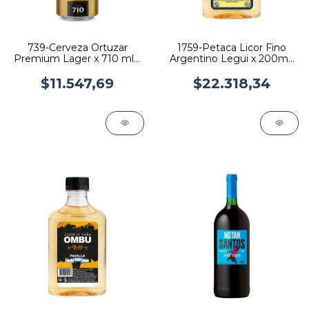
739-Cerveza Ortuzar
1759-Petaca Licor Fino
Premium Lager x 710 ml x
Argentino Legui x 200ml-
6 latas
Pack x 12
$11.547,69
$22.318,34