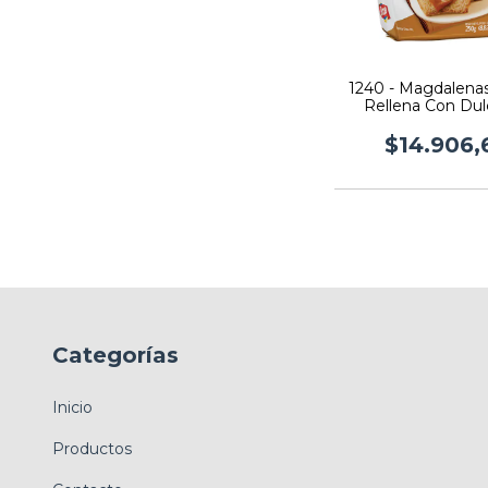
1240 - Magdalenas 
Rellena Con Du
Leche Pozo X 220G
$14.906,
Categorías
Inicio
Productos