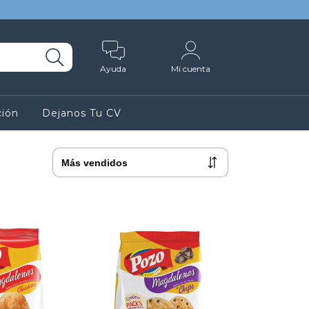
Ayuda
Mi cuenta
ción
Dejanos Tu CV