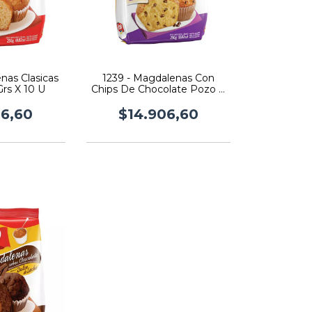
nas Clasicas
1239 - Magdalenas Con
rs X 10 U
Chips De Chocolate Pozo X
220Grs X 10 U
06,60
$14.906,60