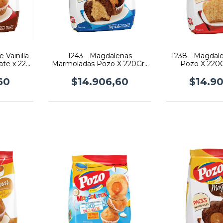
 Vainilla
1243 - Magdalenas
1238 - Magdale
ate x 220
Marmoladas Pozo X 220Grs
Pozo X 220G
X 10 U
60
$14.906,60
$14.9