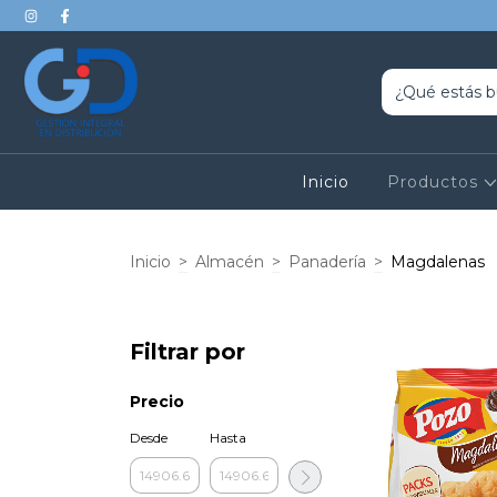
Inicio
Productos
Inicio
>
Almacén
>
Panadería
>
Magdalenas
Filtrar por
Precio
Desde
Hasta