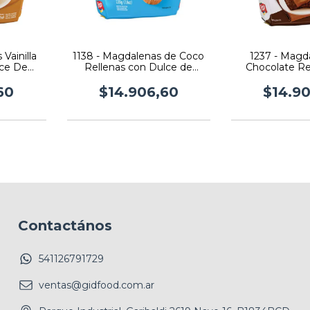
Vainilla
1138 - Magdalenas de Coco
1237 - Magd
lce De
Rellenas con Dulce de
Chocolate Re
rs X 10 U
Leche Pozo X 220Grs X 10 U
Dulce De Le
220Grs 
60
$14.906,60
$14.9
Contactános
541126791729
ventas@gidfood.com.ar