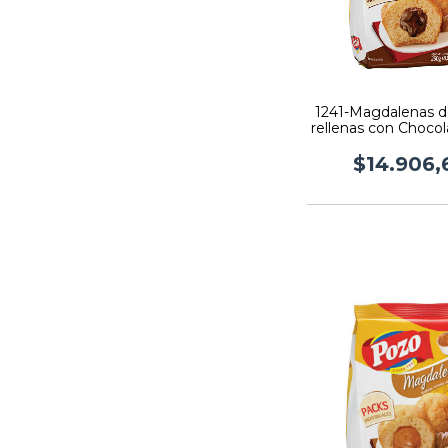
1241-Magdalenas de
rellenas con Chocol
grs x 10 U
$14.906,