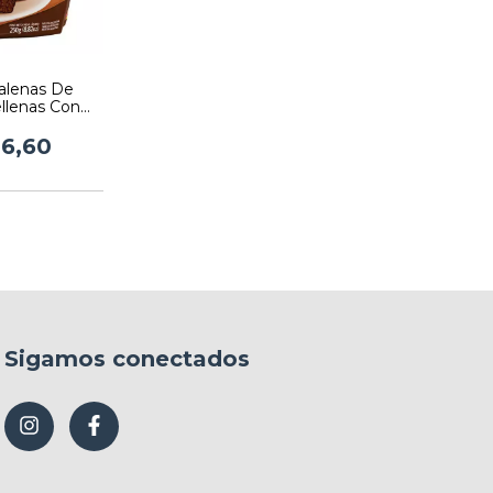
alenas De
llenas Con
che Pozo X
X 10 U
06,60
Sigamos conectados