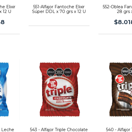
e Elixir
551-Alfajor Fantoche Elixir
552-Oblea Fan
x 12 U
Súper DDL x 70 grs x 12 U
28 grs 
48
$8.01
le Leche
543 - Alfajor Triple Chocolate
540 - Alfajor