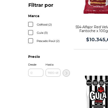
Filtrar por
Marca
Gidfood (2)
554-Alfajor Red Velv
Fantoche x 100gr
Gula (3)
$10.345,
Pescado Raúl (2)
Precio
Desde
Hasta