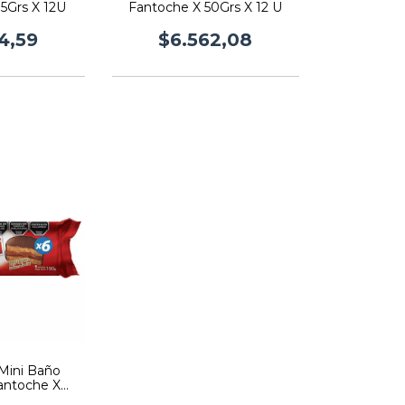
5Grs X 12U
Fantoche X 50Grs X 12 U
4,59
$6.562,08
 Mini Baño
antoche X
rs