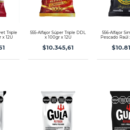
et Triple
555-Alfajor Súper Triple DDL
556-Alfajor S
 x 12U
x 100gr x 12U
Pescado Raúl 
61
$10.345,61
$10.8