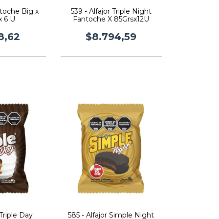
toche Big x
539 - Alfajor Triple Night
x 6 U
Fantoche X 85Grsx12U
8,62
$8.794,59
 Triple Day
585 - Alfajor Simple Night