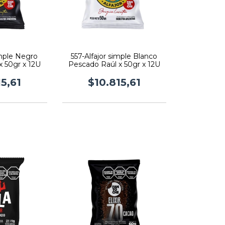
imple Negro
557-Alfajor simple Blanco
x 50gr x 12U
Pescado Raúl x 50gr x 12U
15,61
$10.815,61