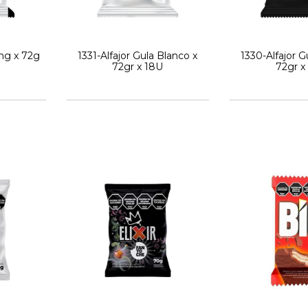
ing x 72g
1331-Alfajor Gula Blanco x
1330-Alfajor 
72gr x 18U
72gr x