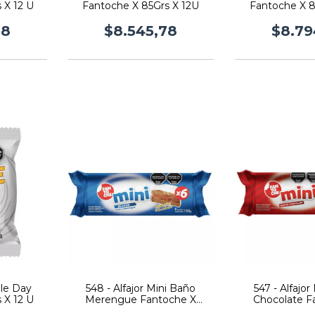
 X 12 U
Fantoche X 85Grs X 12U
Fantoche X 8
78
$8.545,78
$8.79
ple Day
548 - Alfajor Mini Baño
547 - Alfajor
 X 12 U
Merengue Fantoche X
Chocolate F
150Grs
150G