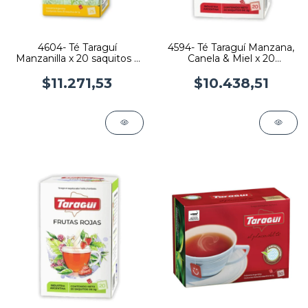
4604- Té Taraguí
4594- Té Taraguí Manzana,
Manzanilla x 20 saquitos x
Canela & Miel x 20
6 U
saquitos x 6 U
$11.271,53
$10.438,51