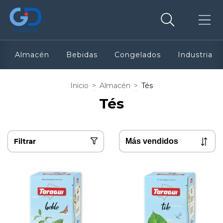
Almacén
Bebidas
Congelados
Industria
Inicio
>
Almacén
>
Tés
Tés
Filtrar