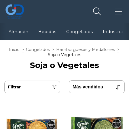
Almacén
Bebidas
Congelados
Industria
Inicio
>
Congelados
>
Hamburguesas y Medallones
>
Soja o Vegetales
Soja o Vegetales
Filtrar