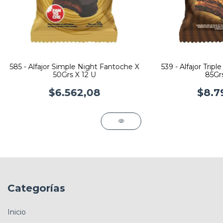
585 - Alfajor Simple Night Fantoche X
539 - Alfajor Trip
50Grs X 12 U
85Gr
$6.562,08
$8.7
Categorías
Inicio