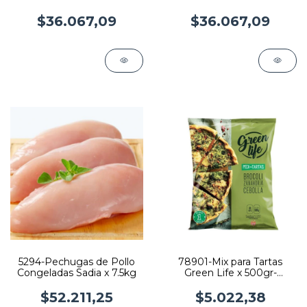
64gr x 12
x 64gr x 12
$36.067,09
$36.067,09
5294-Pechugas de Pollo
78901-Mix para Tartas
Congeladas Sadia x 7.5kg
Green Life x 500gr-
Brócoli,Zanahoria y
Cebolla
$52.211,25
$5.022,38