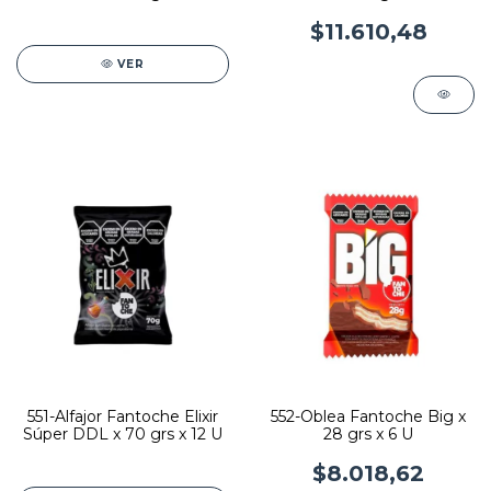
$11.610,48
VER
551-Alfajor Fantoche Elixir
552-Oblea Fantoche Big x
Súper DDL x 70 grs x 12 U
28 grs x 6 U
$8.018,62