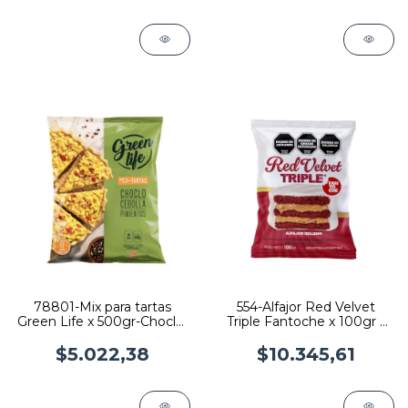
78801-Mix para tartas
554-Alfajor Red Velvet
Green Life x 500gr-Choclo,
Triple Fantoche x 100gr x
Cebolla y Pimientos
12U
$5.022,38
$10.345,61