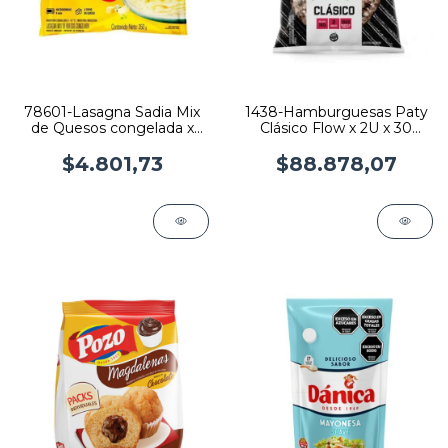
78601-Lasagna Sadia Mix
1438-Hamburguesas Paty
de Quesos congelada x
Clásico Flow x 2U x 30
350 grs
flows
$4.801,73
$88.878,07