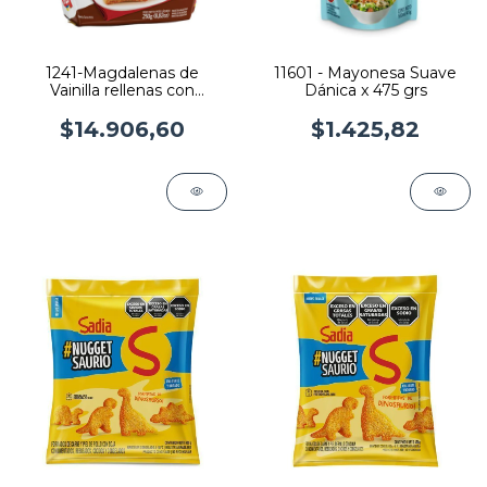
1241-Magdalenas de
11601 - Mayonesa Suave
Vainilla rellenas con
Dánica x 475 grs
Chocolate x 220 grs x 10 U
$14.906,60
$1.425,82