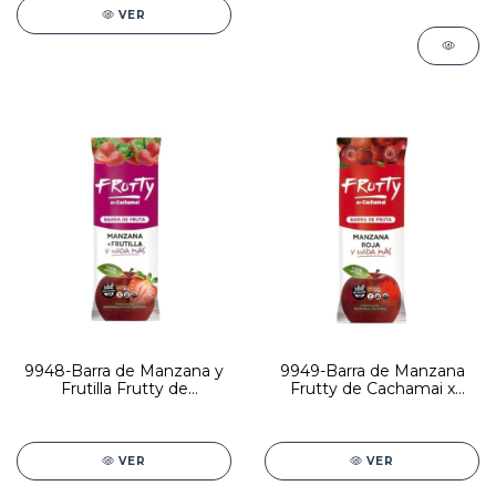
VER
9948-Barra de Manzana y
9949-Barra de Manzana
Frutilla Frutty de
Frutty de Cachamai x
Cachamai x 30gr x 12
30grs x 12 unidades
unidades
VER
VER