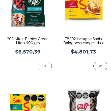
264-Mix 4 Berries Green
78602-Lasagna Sadia
Life x 400 grs
Bolognesa congelada x
350 grs
$6.570,39
$4.801,73