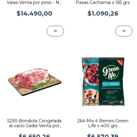
Varas-Venta por peso - No
Pasas Cachamai x 165 grs
fraccionado
$14.490,00
$1.090,26
5293-Bondiola Congelada
264-Mix 4 Berries Green
al vacío Sadia-Venta por
Life x 400 grs
peso-No fraccionado
$6.650,26
$6.570,39