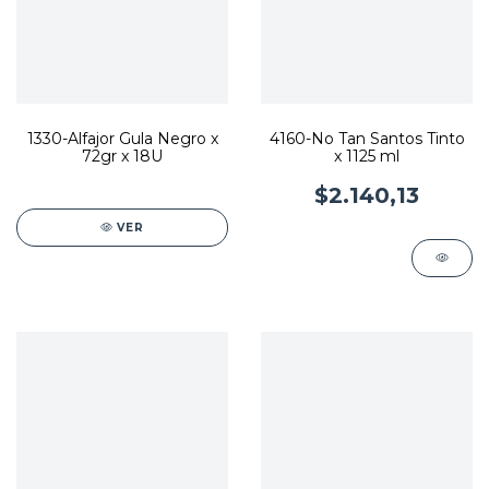
1330-Alfajor Gula Negro x
4160-No Tan Santos Tinto
72gr x 18U
x 1125 ml
$2.140,13
VER