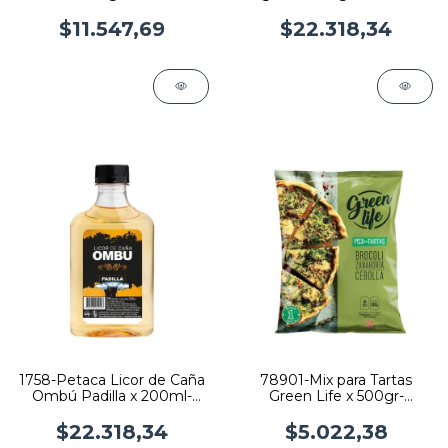
6 latas
Pack x 12
$11.547,69
$22.318,34
1758-Petaca Licor de Caña
78901-Mix para Tartas
Ombú Padilla x 200ml-
Green Life x 500gr-
Pack x 12
Brócoli,Zanahoria y
Cebolla
$22.318,34
$5.022,38