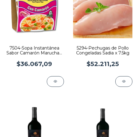
7504-Sopa Instantánea
5294-Pechugas de Pollo
Sabor Camarón Maruchan
Congeladas Sadia x 7.5kg
x 64gr x 12
$36.067,09
$52.211,25