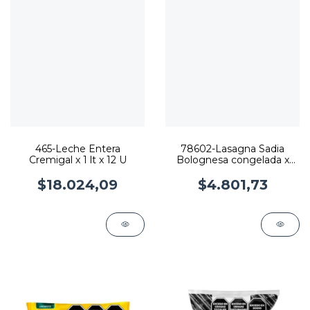
465-Leche Entera
78602-Lasagna Sadia
Cremigal x 1 lt x 12 U
Bolognesa congelada x
350 grs
$18.024,09
$4.801,73