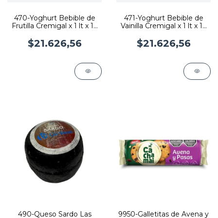
470-Yoghurt Bebible de
471-Yoghurt Bebible de
Frutilla Cremigal x 1 lt x 12
Vainilla Cremigal x 1 lt x 12
U
U
$21.626,56
$21.626,56
490-Queso Sardo Las
9950-Galletitas de Avena y