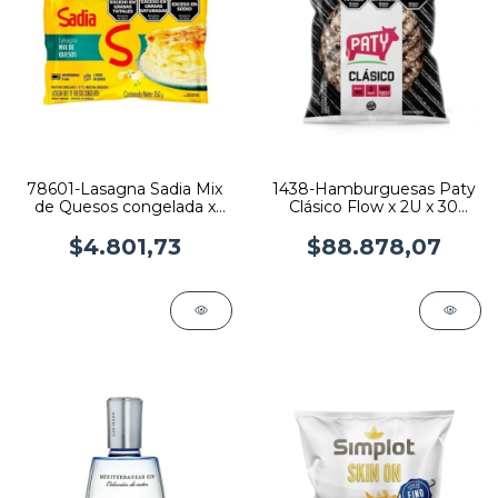
78601-Lasagna Sadia Mix
1438-Hamburguesas Paty
de Quesos congelada x
Clásico Flow x 2U x 30
350 grs
flows
$4.801,73
$88.878,07