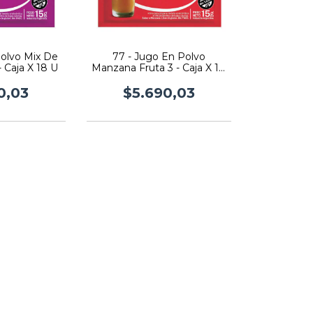
Polvo Mix De
77 - Jugo En Polvo
- Caja X 18 U
Manzana Fruta 3 - Caja X 18
U
0,03
$5.690,03