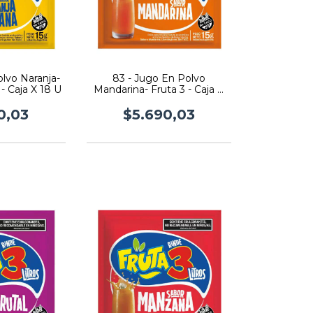
olvo Naranja-
83 - Jugo En Polvo
- Caja X 18 U
Mandarina- Fruta 3 - Caja X
18 U
0,03
$5.690,03