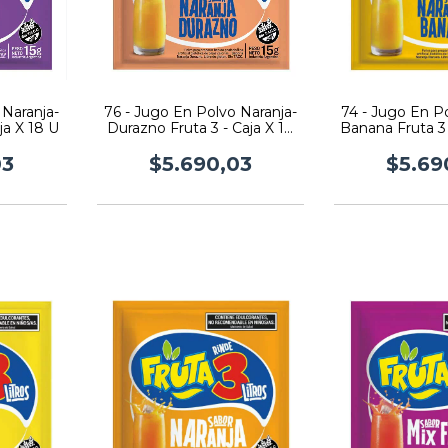
 Naranja-
76 - Jugo En Polvo Naranja-
74 - Jugo En P
ja X 18 U
Durazno Fruta 3 - Caja X 18
Banana Fruta 3 
U
03
$5.690,03
$5.69