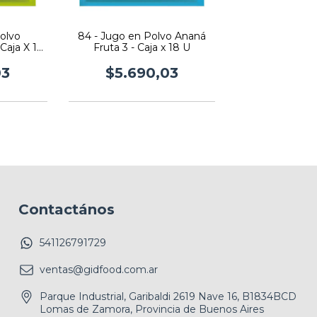
olvo
84 - Jugo en Polvo Ananá
Caja X 18
Fruta 3 - Caja x 18 U
03
$5.690,03
Contactános
541126791729
ventas@gidfood.com.ar
Parque Industrial, Garibaldi 2619 Nave 16, B1834BCD
Lomas de Zamora, Provincia de Buenos Aires