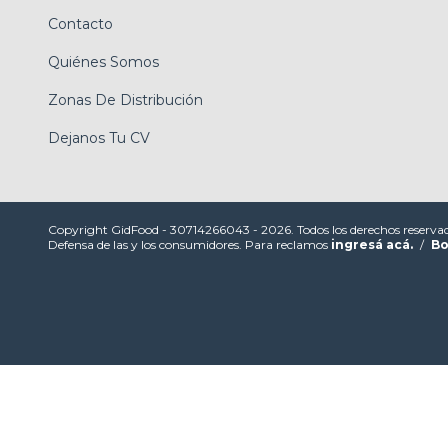
Contacto
Quiénes Somos
Zonas De Distribución
Dejanos Tu CV
Copyright GidFood - 30714266043 - 2026. Todos los derechos reserva
Defensa de las y los consumidores. Para reclamos
ingresá acá.
/
Bo