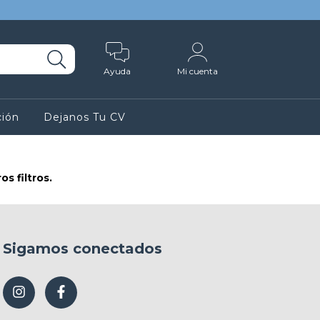
Ayuda
Mi cuenta
ción
Dejanos Tu CV
s filtros.
Sigamos conectados