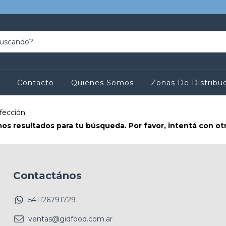
Contacto
Quiénes Somos
Zonas De Distribu
nfección
s resultados para tu búsqueda. Por favor, intentá con otro
Contactános
541126791729
ventas@gidfood.com.ar