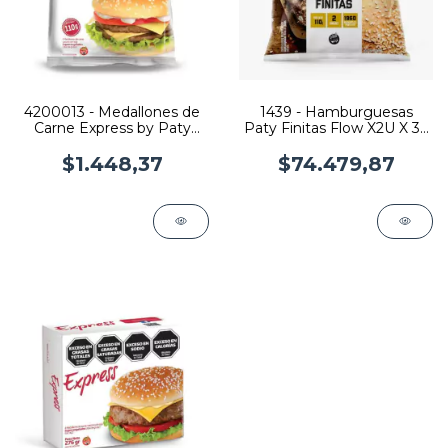
4200013 - Medallones de
1439 - Hamburguesas
Carne Express by Paty
Paty Finitas Flow X2U X 36
Flow x 2U
Flows
$1.448,37
$74.479,87