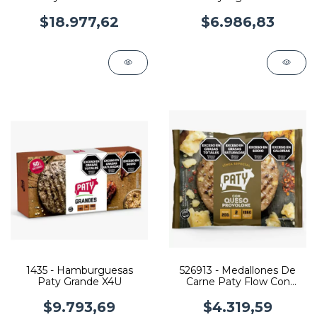
$18.977,62
$6.986,83
1435 - Hamburguesas
526913 - Medallones De
Paty Grande X4U
Carne Paty Flow Con
Queso X2U
$9.793,69
$4.319,59