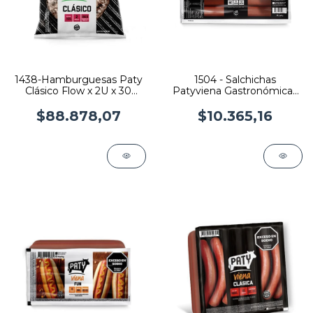
1438-Hamburguesas Paty
1504 - Salchichas
Clásico Flow x 2U x 30
Patyviena Gastronómicas
flows
X 18 Un
$88.878,07
$10.365,16