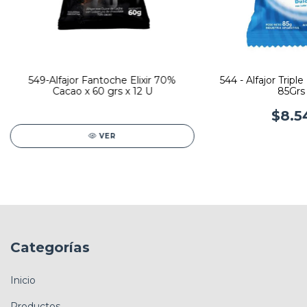
549-Alfajor Fantoche Elixir 70%
544 - Alfajor Trip
Cacao x 60 grs x 12 U
85Grs 
$8.5
VER
Categorías
Inicio
Productos