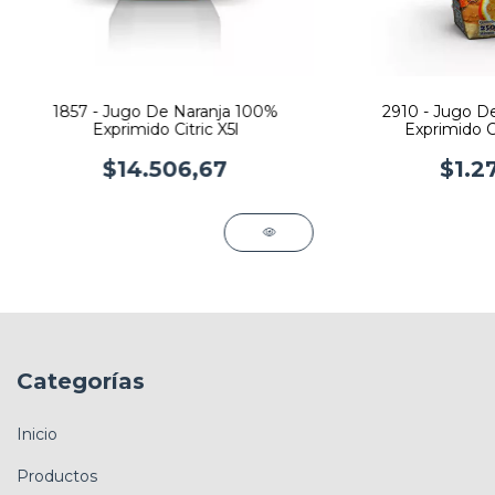
1857 - Jugo De Naranja 100%
2910 - Jugo D
Exprimido Citric X5l
Exprimido C
$14.506,67
$1.2
Categorías
Inicio
Productos