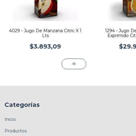
4029 - Jugo De Manzana Citric X 1
1294 - Jugo D
Lts
Exprimido Citr
$3.893,09
$29.9
Categorías
Inicio
Productos