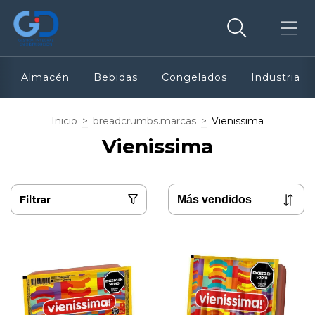
Almacén
Bebidas
Congelados
Industria
Inicio
>
breadcrumbs.marcas
>
Vienissima
Vienissima
Filtrar