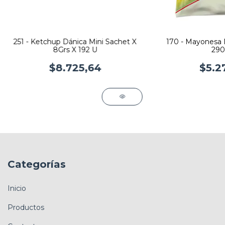
251 - Ketchup Dánica Mini Sachet X
170 - Mayonesa 
8Grs X 192 U
290
$8.725,64
$5.2
Categorías
Inicio
Productos