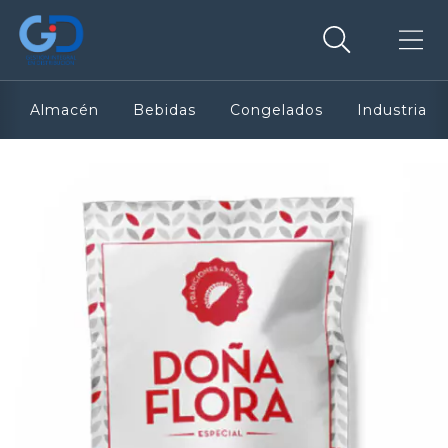
Almacén
Bebidas
Congelados
Industria