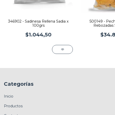
346902 - Sadinesa Rellena Sadia x
500149 - Pech
100grs
Rebozadas S
$1.044,50
$34.8
Categorías
Inicio
Productos