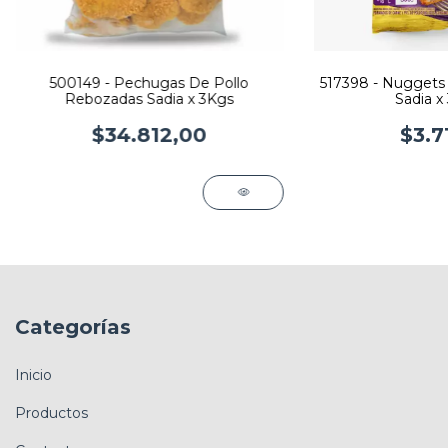
500149 - Pechugas De Pollo
517398 - Nuggets 
Rebozadas Sadia x 3Kgs
Sadia x
$34.812,00
$3.7
Categorías
Inicio
Productos